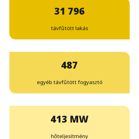
31 796
távfűtött lakás
487
egyéb távfűtött fogyasztó
413 MW
hőteljesítmény