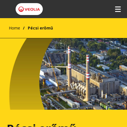
Home
Pécsi erőmű