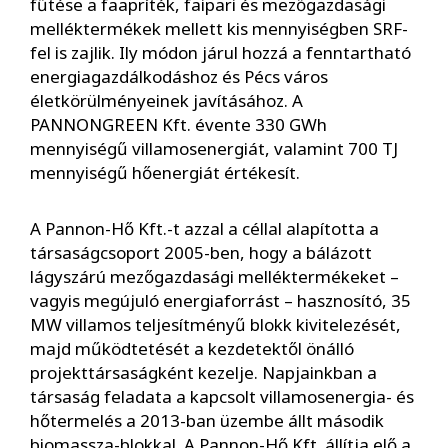
fűtése a faapríték, faipari és mezőgazdasági
melléktermékek mellett kis mennyiségben SRF-
fel is zajlik. Ily módon járul hozzá a fenntartható
energiagazdálkodáshoz és Pécs város
életkörülményeinek javításához. A
PANNONGREEN Kft. évente 330 GWh
mennyiségű villamosenergiát, valamint 700 TJ
mennyiségű hőenergiát értékesít.
A Pannon-Hő Kft.-t azzal a céllal alapította a
társaságcsoport 2005-ben, hogy a bálázott
lágyszárú mezőgazdasági melléktermékeket –
vagyis megújuló energiaforrást – hasznosító, 35
MW villamos teljesítményű blokk kivitelezését,
majd működtetését a kezdetektől önálló
projekttársaságként kezelje. Napjainkban a
társaság feladata a kapcsolt villamosenergia- és
hőtermelés a 2013-ban üzembe állt második
biomassza-blokkal. A Pannon-Hő Kft. állítja elő a