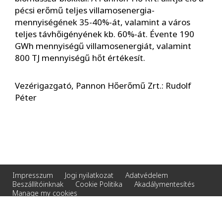
pécsi erőmű teljes villamosenergia-
mennyiségének 35-40%-át, valamint a város
teljes távhőigényének kb. 60%-át. Évente 190
GWh mennyiségű villamosenergiát, valamint
800 TJ mennyiségű hőt értékesít.
Vezérigazgató, Pannon Hőerőmű Zrt.: Rudolf
Péter
Impresszum
Jogi nyilatkozat
Adatvédelem
Beszállítóinknak
Cookie Politika
Akadálymentesítés
Manage my cookies
© 2026 Veolia