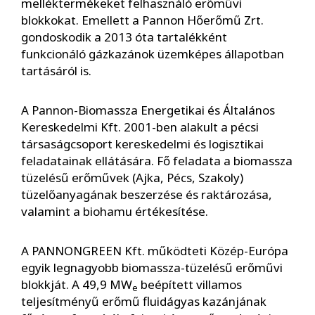
melléktermékeket felhasználó erőművi
blokkokat. Emellett a Pannon Hőerőmű Zrt.
gondoskodik a 2013 óta tartalékként
funkcionáló gázkazánok üzemképes állapotban
tartásáról is.
A Pannon-Biomassza Energetikai és Általános
Kereskedelmi Kft. 2001-ben alakult a pécsi
társaságcsoport kereskedelmi és logisztikai
feladatainak ellátására. Fő feladata a biomassza
tüzelésű erőművek (Ajka, Pécs, Szakoly)
tüzelőanyagának beszerzése és raktározása,
valamint a biohamu értékesítése.
A PANNONGREEN Kft. működteti Közép-Európa
egyik legnagyobb biomassza-tüzelésű erőművi
blokkját. A 49,9 MW
beépített villamos
e
teljesítményű erőmű fluidágyas kazánjának