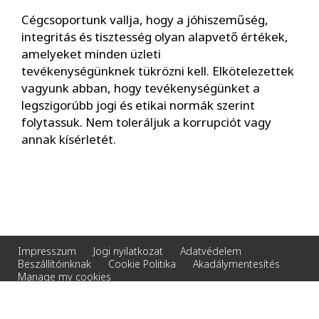
Cégcsoportunk vallja, hogy a jóhiszeműség,
integritás és tisztesség olyan alapvető értékek,
amelyeket minden üzleti
tevékenységünknek tükrözni kell. Elkötelezettek
vagyunk abban, hogy tevékenységünket a
legszigorúbb jogi és etikai normák szerint
folytassuk. Nem toleráljuk a korrupciót vagy
annak kísérletét.
Impresszum
Jogi nyilatkozat
Adatvédelem
Beszállítóinknak
Cookie Politika
Akadálymentesítés
Manage my cookies
© 2026 Veolia