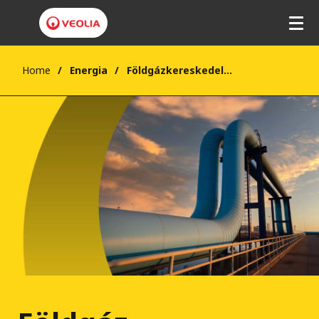
Home
Energia
Földgázkereskedelem