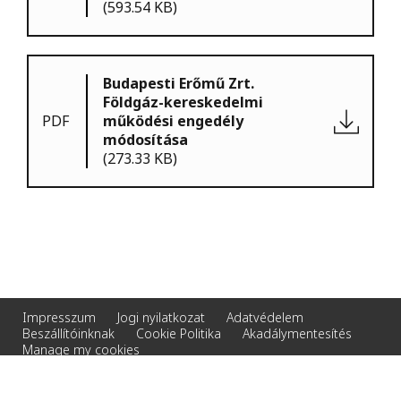
(593.54 KB)
Budapesti Erőmű Zrt.
Földgáz-kereskedelmi
PDF
működési engedély
módosítása
(273.33 KB)
Impresszum
Jogi nyilatkozat
Adatvédelem
Beszállítóinknak
Cookie Politika
Akadálymentesítés
Manage my cookies
© 2026 Veolia