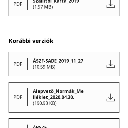
Szállítói_Karta_2019
PDF
(1.57 MB)
Korábbi verziók
ÁSZF-SADE_2019_11_27
PDF
(10.59 MB)
Alapvető_Normák_Me
PDF
lléklet_2020.04.30.
(190.93 KB)
ÁBSZF-