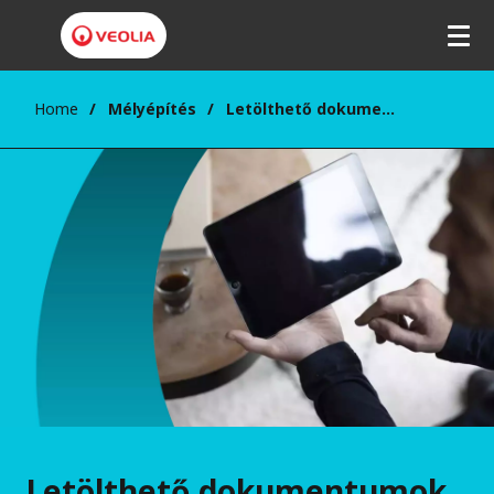
Ugrás
a
tartalomra
Home
Mélyépítés
Letölthető dokumentumok
Letölthető dokumentumok