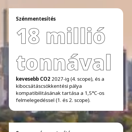
Szénmentesítés
18 millió
tonnával
kevesebb CO2
2027-ig (4. scope), és a
kibocsátáscsökkentési pálya
kompatibilitásának tartása a 1,5°C-os
felmelegedéssel (1. és 2. scope).