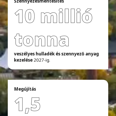
Szennyezésmentesítés
10 millió
tonna
veszélyes hulladék és szennyező anyag
kezelése
2027-ig.
Megújítás
1,5