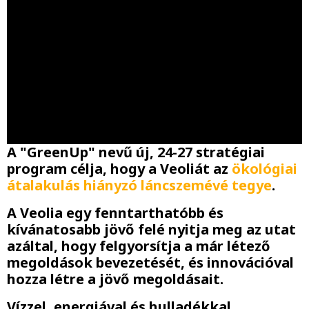
A "GreenUp" nevű új, 24-27 stratégiai
program célja, hogy a Veoliát az
ökológiai
átalakulás hiányzó láncszemévé tegye
.
A Veolia egy fenntarthatóbb és
kívánatosabb jövő felé nyitja meg az utat
azáltal, hogy felgyorsítja a már létező
megoldások bevezetését, és innovációval
hozza létre a jövő megoldásait.
Vízzel, energiával és hulladékkal