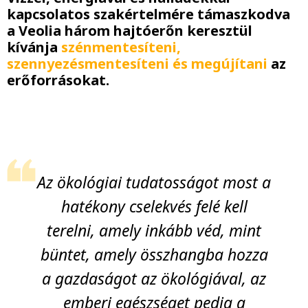
kapcsolatos szakértelmére támaszkodva
a Veolia három hajtóerőn keresztül
kívánja
szénmentesíteni,
szennyezésmentesíteni és megújítani
az
erőforrásokat.
Az ökológiai tudatosságot most a
hatékony cselekvés felé kell
terelni, amely inkább véd, mint
büntet, amely összhangba hozza
a gazdaságot az ökológiával, az
emberi egészséget pedig a