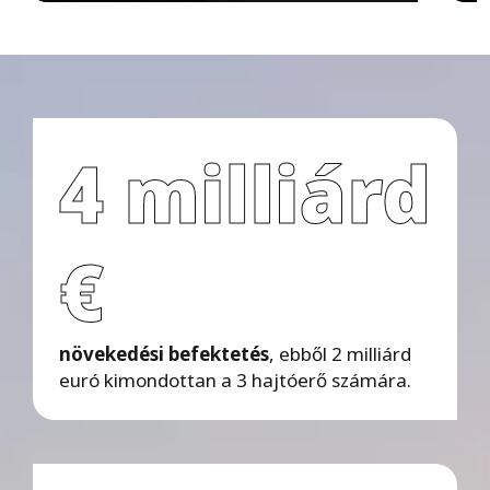
v
e
t
k
e
z
ő
4 milliárd
€
növekedési befektetés
, ebből 2 milliárd
euró kimondottan a 3 hajtóerő számára.