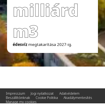
milliárd
m3
édesvíz
megtakarítása 2027-ig.
Impresszum
Jogi nyilatkozat
Adatvédelem
Beszállítóinknak
Cookie Politika
Akadálymentesítés
Manage my cookies