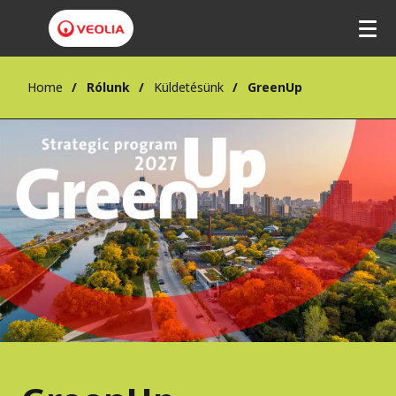
Home
Rólunk
Küldetésünk
GreenUp