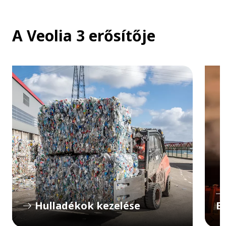
A Veolia 3 erősítője
ő
z
Hulladékok kezelése
E
ő
l
K
E
ö