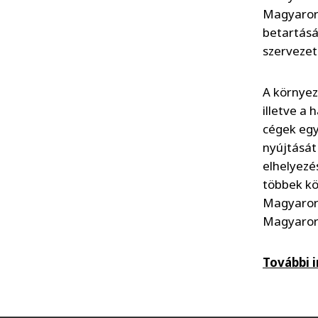
Magyarorsz
betartásá
szervezet
A környez
illetve a
cégek egy
nyújtását
elhelyezés
többek kö
Magyarors
Magyarors
További 