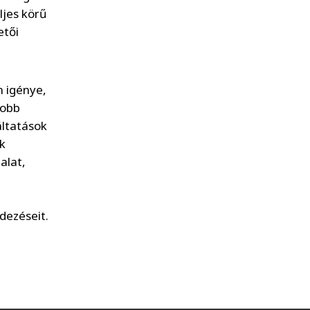
ljes körű
etői
m igénye,
yobb
áltatások
ok
alat,
dezéseit.