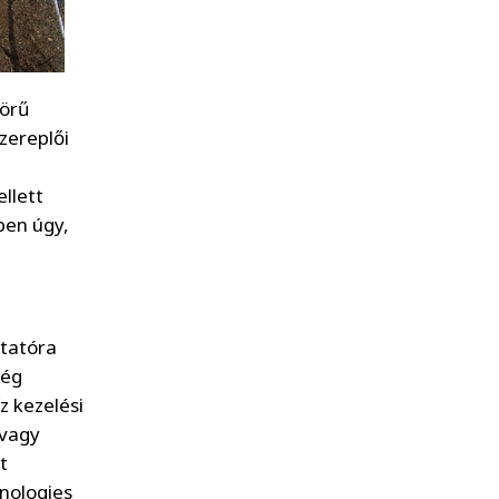
körű
zereplői
llett
ben úgy,
ltatóra
cég
z kezelési
 vagy
t
nologies