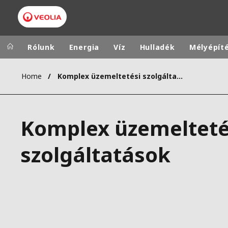
Rólunk
Energia
Víz
Hulladék
Mélyépít
Home
Komplex üzemeltetési szolgáltatások
Veolia Group
In the wo
AFRICA - MID
VEOLIA.COM
Komplex üzemelteté
ASIA
CAMPUS
AUSTRALIA 
szolgáltatások
FOUNDATION
INSTITUTE