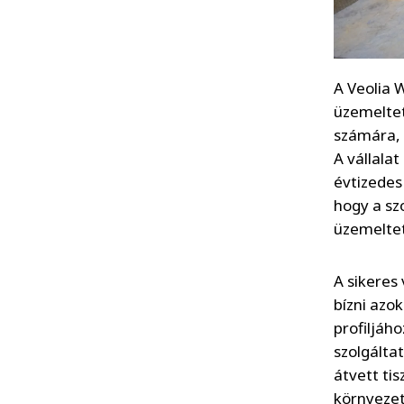
A Veolia 
üzemeltet
számára, 
A vállala
évtizedes
hogy a sz
üzemelteté
A sikeres
bízni azo
profiljáho
szolgálta
átvett ti
környezet