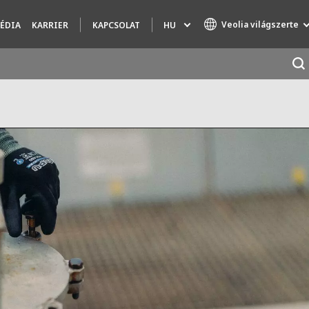
Veolia világszerte
HU
ÉDIA
KARRIER
KAPCSOLAT
Specialty Brands
AIR QUALITY
ENGINEERING & CONSULTING
HAZARDOUS WASTE EUROPE
INDUSTRIES GLOBAL SOLUTIONS
NUCLEAR SOLUTIONS
OFIS
SEDE BENELUX
VEOLIA AGRICULTURE