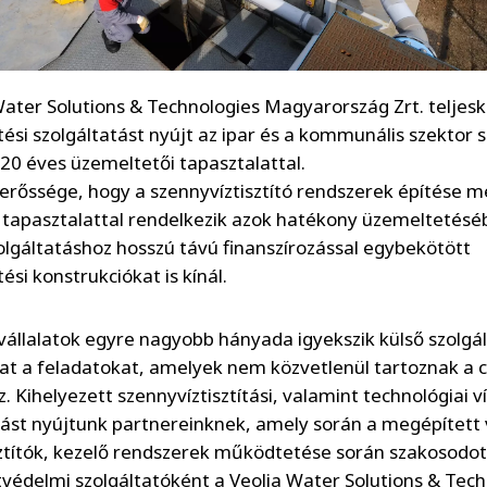
Water Solutions & Technologies Magyarország Zrt. teljes
ési szolgáltatást nyújt az ipar és a kommunális szektor s
20 éves üzemeltetői tapasztalattal.
t erőssége, hogy a szennyvíztisztító rendszerek építése me
 tapasztalattal rendelkezik azok hatékony üzemeltetésé
olgáltatáshoz hosszú távú finanszírozással egybekötött
si konstrukciókat is kínál.
 vállalatok egyre nagyobb hányada igyekszik külső szolgá
kat a feladatokat, amelyek nem közvetlenül tartoznak a 
z. Kihelyezett szennyvíztisztítási, valamint technológiai ví
tást nyújtunk partnereinknek, amely során a megépített
sztítók, kezelő rendszerek működtetése során szakosodot
védelmi szolgáltatóként a Veolia Water Solutions & Tech