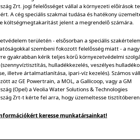
ág Zrt. jogi felelősséget vállal a környezeti előírások te
ért. A cég speciális szakmai tudása és hatékony üzemelt
e költségmegtakarítást jelent a megrendelő számára.
etvédelem területén - elsősorban a speciális szakértele
 hatóságokkal szembeni fokozott felelősség miatt - a nag
re gyakrabban kérik teljes körű környezetvédelmi szolg
 (szennyvíztisztítás, hulladékkezelés, veszélyes hulladék
e, illetve ártalmatlanítása, ipari-víz kezelés). Számos váll
zött az GE Powertrain, a MOL, a Gallicoop, vagy a GM
zág (Opel) a Veolia Water Solutions & Technologies
zág Zrt-t kérte fel arra, hogy üzemeltesse tisztítóberen
információkért keresse munkatársainkat!