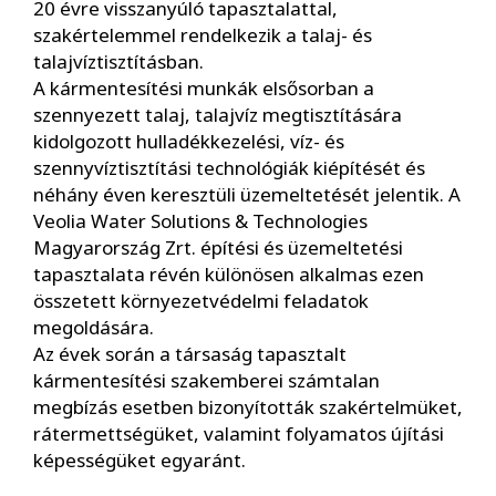
20 évre visszanyúló tapasztalattal,
szakértelemmel rendelkezik a talaj- és
talajvíztisztításban.
A kármentesítési munkák elsősorban a
szennyezett talaj, talajvíz megtisztítására
kidolgozott hulladékkezelési, víz- és
szennyvíztisztítási technológiák kiépítését és
néhány éven keresztüli üzemeltetését jelentik. A
Veolia Water Solutions & Technologies
Magyarország Zrt. építési és üzemeltetési
tapasztalata révén különösen alkalmas ezen
összetett környezetvédelmi feladatok
megoldására.
Az évek során a társaság tapasztalt
kármentesítési szakemberei számtalan
megbízás esetben bizonyították szakértelmüket,
rátermettségüket, valamint folyamatos újítási
képességüket egyaránt.