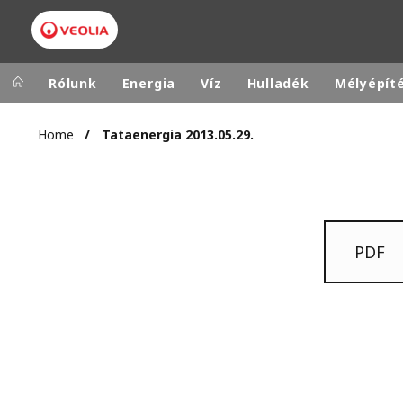
Rólunk
Energia
Víz
Hulladék
Mélyépít
Home
Tataenergia 2013.05.29.
Veolia Group
In the wo
AFRICA - MID
VEOLIA.COM
ASIA
CAMPUS
PDF
AUSTRALIA 
FOUNDATION
INSTITUTE