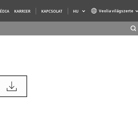
Veolia világszerte
HU
ÉDIA
KARRIER
KAPCSOLAT
Specialty Brands
AIR QUALITY
ENGINEERING & CONSULTING
HAZARDOUS WASTE EUROPE
INDUSTRIES GLOBAL SOLUTIONS
NUCLEAR SOLUTIONS
OFIS
SEDE BENELUX
VEOLIA AGRICULTURE