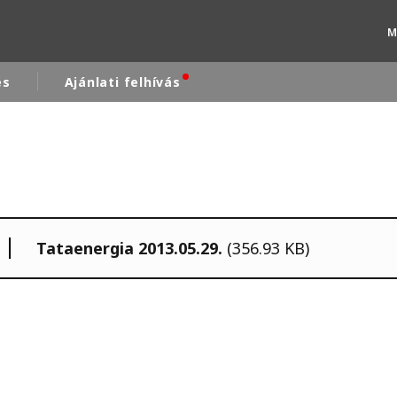
M
és
Ajánlati felhívás
rld
DLE EAST
EUROPE
LATIN AMERICA
Tataenergia 2013.05.29.
(356.93 KB)
AND NEW ZEALAND
NORTH AMERICA