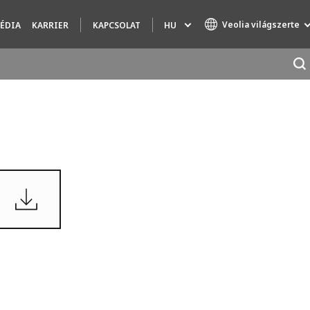
Veolia világszerte
HU
ÉDIA
KARRIER
KAPCSOLAT
Specialty Brands
AIR QUALITY
ENGINEERING & CONSULTING
HAZARDOUS WASTE EUROPE
INDUSTRIES GLOBAL SOLUTIONS
NUCLEAR SOLUTIONS
OFIS
SEDE BENELUX
VEOLIA AGRICULTURE