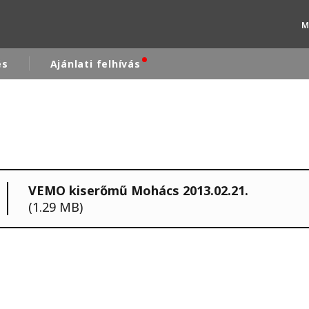
M
és
Ajánlati felhívás
rld
DLE EAST
EUROPE
LATIN AMERICA
VEMO kiserőmű Mohács 2013.02.21.
AND NEW ZEALAND
NORTH AMERICA
(1.29 MB)