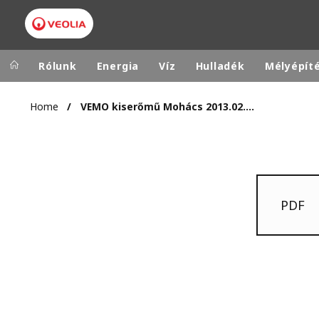
Rólunk
Energia
Víz
Hulladék
Mélyépít
Home
VEMO kiserőmű Mohács 2013.02.21.
Veolia Group
In the wo
AFRICA - MID
VEOLIA.COM
ASIA
CAMPUS
AUSTRALIA 
PDF
FOUNDATION
INSTITUTE