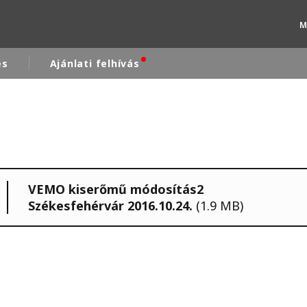
M
és
Ajánlati felhívás
rld
DLE EAST
EUROPE
LATIN AMERICA
VEMO kiserőmű módosítás2
AND NEW ZEALAND
NORTH AMERICA
Székesfehérvár 2016.10.24.
(1.9 MB)