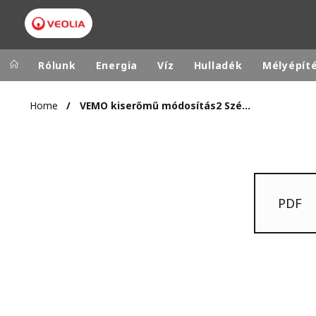
Rólunk
Energia
Víz
Hulladék
Mélyépít
Home
VEMO kiserőmű módosítás2 Székesfehérvár 2016.10.24.
Veolia Group
In the wo
AFRICA - MID
VEOLIA.COM
ASIA
CAMPUS
AUSTRALIA 
PDF
FOUNDATION
INSTITUTE