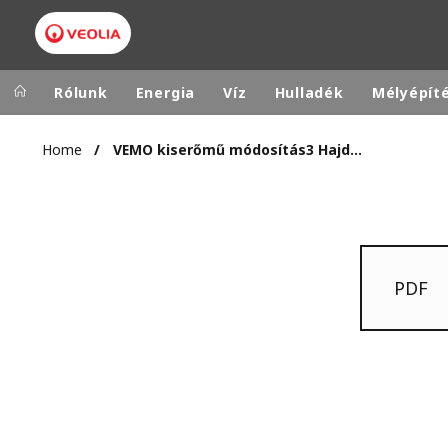
Rólunk
Energia
Víz
Hulladék
Mélyépít
Home
VEMO kiserőmű módosítás3 Hajduszoboszló 2016.09.20.
Veolia Group
In the wo
AFRICA - MID
VEOLIA.COM
ASIA
CAMPUS
AUSTRALIA 
PDF
FOUNDATION
INSTITUTE