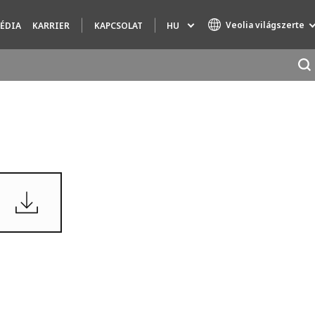
Veolia világszerte
HU
ÉDIA
KARRIER
KAPCSOLAT
Specialty Brands
AIR QUALITY
ENGINEERING & CONSULTING
HAZARDOUS WASTE EUROPE
INDUSTRIES GLOBAL SOLUTIONS
NUCLEAR SOLUTIONS
OFIS
SEDE BENELUX
VEOLIA AGRICULTURE