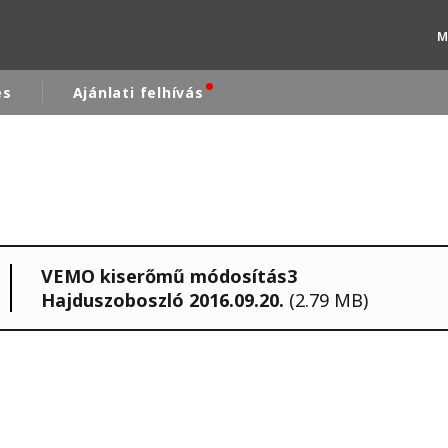
M
és
Ajánlati felhívás
rld
DLE EAST
EUROPE
LATIN AMERICA
VEMO kiserőmű módosítás3
AND NEW ZEALAND
NORTH AMERICA
Hajduszoboszló 2016.09.20.
(2.79 MB)