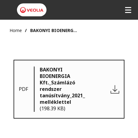
Home
BAKONYI BIOENERGIA Kft._Számlázó rendszer tanúsítvány_2021_melléklettel
BAKONYI
BIOENERGIA
Kft._Számlázó
PDF
rendszer
tanúsítvány_2021_
melléklettel
(198.39 KB)