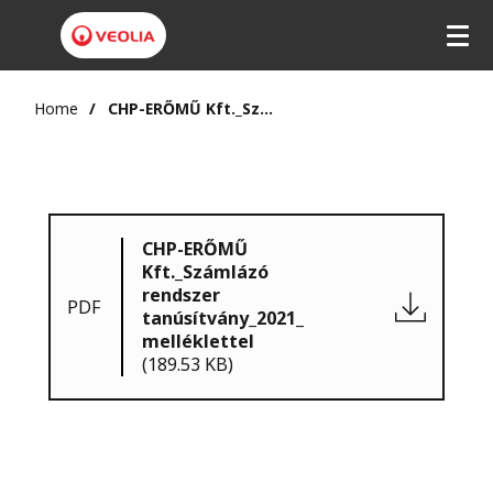
Home
CHP-ERŐMŰ Kft._Számlázó rendszer tanúsítvány_2021_melléklettel
CHP-ERŐMŰ
Kft._Számlázó
rendszer
PDF
tanúsítvány_2021_
melléklettel
(189.53 KB)