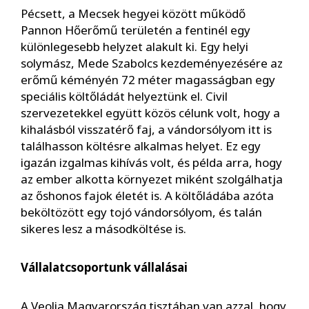
Pécsett, a Mecsek hegyei között működő
Pannon Hőerőmű területén a fentinél egy
különlegesebb helyzet alakult ki. Egy helyi
solymász, Mede Szabolcs kezdeményezésére az
erőmű kéményén 72 méter magasságban egy
speciális költőládát helyeztünk el. Civil
szervezetekkel együtt közös célunk volt, hogy a
kihalásból visszatérő faj, a vándorsólyom itt is
találhasson költésre alkalmas helyet. Ez egy
igazán izgalmas kihívás volt, és példa arra, hogy
az ember alkotta környezet miként szolgálhatja
az őshonos fajok életét is. A költőládába azóta
beköltözött egy tojó vándorsólyom, és talán
sikeres lesz a másodköltése is.
Vállalatcsoportunk vállalásai
A Veolia Magyarország tisztában van azzal, hogy