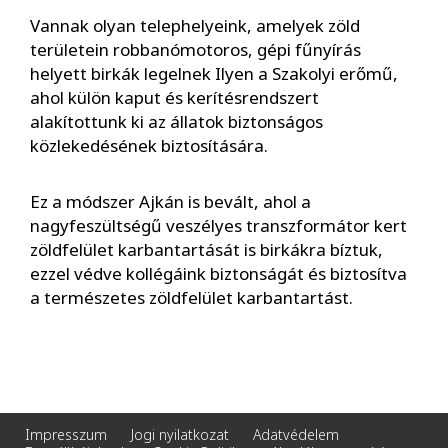
Vannak olyan telephelyeink, amelyek zöld
területein robbanómotoros, gépi fűnyírás
helyett birkák legelnek Ilyen a Szakolyi erőmű,
ahol külön kaput és kerítésrendszert
alakítottunk ki az állatok biztonságos
közlekedésének biztosítására.
Ez a módszer Ajkán is bevált, ahol a
nagyfeszültségű veszélyes transzformátor kert
zöldfelület karbantartását is birkákra bíztuk,
ezzel védve kollégáink biztonságát és biztosítva
a természetes zöldfelület karbantartást.
Impresszum
Jogi nyilatkozat
Adatvédelem