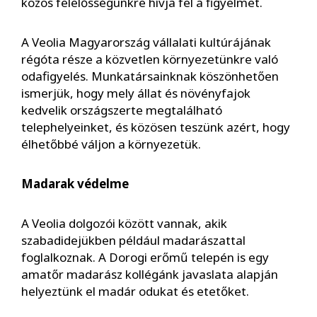
közös felelősségünkre hívja fel a figyelmet.
A Veolia Magyarország vállalati kultúrájának
régóta része a közvetlen környezetünkre való
odafigyelés. Munkatársainknak köszönhetően
ismerjük, hogy mely állat és növényfajok
kedvelik országszerte megtalálható
telephelyeinket, és közösen teszünk azért, hogy
élhetőbbé váljon a környezetük.
Madarak védelme
A Veolia dolgozói között vannak, akik
szabadidejükben például madarászattal
foglalkoznak. A Dorogi erőmű telepén is egy
amatőr madarász kollégánk javaslata alapján
helyeztünk el madár odukat és etetőket.