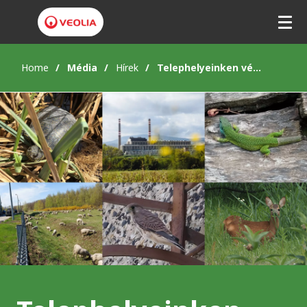
Home
Média
Hírek
Telephelyeinken védett állatfajok is élnek