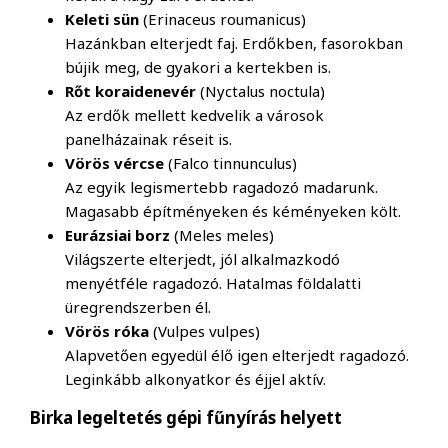
Keleti sün
(Erinaceus roumanicus)
Hazánkban elterjedt faj. Erdőkben, fasorokban
bújik meg, de gyakori a kertekben is.
Rőt koraidenevér
(Nyctalus noctula)
Az erdők mellett kedvelik a városok
panelházainak réseit is.
Vörös vércse
(Falco tinnunculus)
Az egyik legismertebb ragadozó madarunk.
Magasabb építményeken és kéményeken költ.
Eurázsiai borz
(Meles meles)
Világszerte elterjedt, jól alkalmazkodó
menyétféle ragadozó. Hatalmas földalatti
üregrendszerben él.
Vörös róka
(Vulpes vulpes)
Alapvetően egyedül élő igen elterjedt ragadozó.
Leginkább alkonyatkor és éjjel aktív.
Birka legeltetés gépi fűnyírás helyett