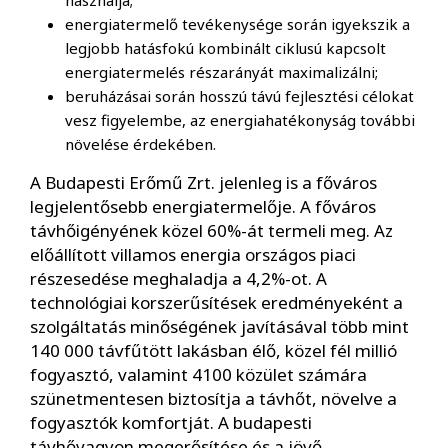
energiatermelő tevékenysége során igyekszik a
legjobb hatásfokú kombinált ciklusú kapcsolt
energiatermelés részarányát maximalizálni;
beruházásai során hosszú távú fejlesztési célokat
vesz figyelembe, az energiahatékonyság további
növelése érdekében.
A Budapesti Erőmű Zrt. jelenleg is a főváros
legjelentősebb energiatermelője. A főváros
távhőigényének közel 60%-át termeli meg. Az
előállított villamos energia országos piaci
részesedése meghaladja a 4,2%-ot. A
technológiai korszerűsítések eredményeként a
szolgáltatás minőségének javításával több mint
140 000 távfűtött lakásban élő, közel fél millió
fogyasztó, valamint 4100 közület számára
szünetmentesen biztosítja a távhőt, növelve a
fogyasztók komfortját. A budapesti
távhővagyon megerősítése és a jövő