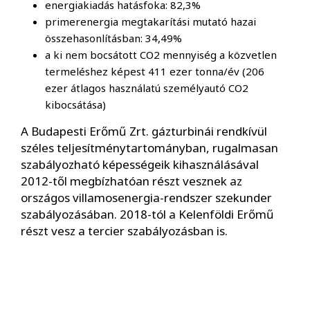
energiakiadás hatásfoka: 82,3%
primerenergia megtakarítási mutató hazai
összehasonlításban: 34,49%
a ki nem bocsátott CO2 mennyiség a közvetlen
termeléshez képest 411 ezer tonna/év (206
ezer átlagos használatú személyautó CO2
kibocsátása)
A Budapesti Erőmű Zrt. gázturbinái rendkívül
széles teljesítménytartományban, rugalmasan
szabályozható képességeik kihasználásával
2012-től megbízhatóan részt vesznek az
országos villamosenergia-rendszer szekunder
szabályozásában. 2018-tól a Kelenföldi Erőmű
részt vesz a tercier szabályozásban is.