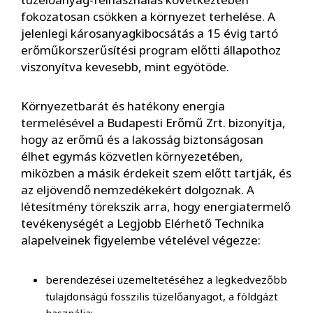
fokozatosan csökken a környezet terhelése. A
jelenlegi károsanyagkibocsátás a 15 évig tartó
erőműkorszerűsítési program előtti állapothoz
viszonyítva kevesebb, mint egyötöde.
Környezetbarát és hatékony energia
termelésével a Budapesti Erőmű Zrt. bizonyítja,
hogy az erőmű és a lakosság biztonságosan
élhet egymás közvetlen környezetében,
miközben a másik érdekeit szem előtt tartják, és
az eljövendő nemzedékekért dolgoznak. A
létesítmény törekszik arra, hogy energiatermelő
tevékenységét a Legjobb Elérhető Technika
alapelveinek figyelembe vételével végezze:
berendezései üzemeltetéséhez a legkedvezőbb
tulajdonságú fosszilis tüzelőanyagot, a földgázt
használja;