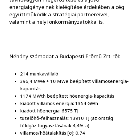
energiaigényeinek kielégítése érdekében a cég
együttműködik a stratégiai partnereivel,
valamint a helyi önkormányzatokkal is.
Néhány számadat a Budapesti Erőmű Zrt-ről:
214 munkavállaló
396,4 MWe + 10 MWe beépített villamosenergia-
kapacitás
1174 MWth beépített hőenergia-kapacitás
kiadott villamos energia: 1354 GWh
kiadott hőenergia: 6575 TJ
tüzelőhő-felhasználás: 13910 TJ (az ország
földgáz fogyasztásának 4,4%-a)
villamos/hőátalakítás [σ]: 0,74