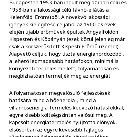
Budapesten 1953-ban indult meg az ipari célú és
1958-ban a lakossági célú távhő-ellátás a
Kelenföldi Erőműből. A növekvő lakossági
igények kielégítése céljából az 1960-as évek
elején újabb erőművek épültek Angyalföldön,
Kispesten és Kőbányán (ezek közül jelenleg már
csak a korszerűsített Kispesti Erőmű üzemel).
Alapvető céljuk, hogy tiszta energiahordozóból,
a lehető legmagasabb hatásfokon, minimális
környezeti terhelés mellett, folyamatosan és
megbízhatóan termeljék meg az energiát.
A folyamatosan megvalósuló fejlesztések
hatására mind a hőenergia-, mind a
villamosenergia-termelés kedvező hatásfokkal,
egyre kisebb költségszinten valósul meg. A
kapcsolt energiatermelés nyújtotta előnyök,
elsősorban az egyre kevesebb fajlagos
tüzelőanyag-felhasználás következtében