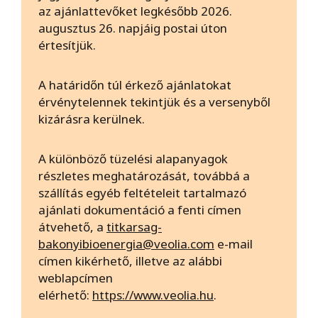
az ajánlattevőket legkésőbb 2026.
augusztus 26. napjáig postai úton
értesítjük.
A határidőn túl érkező ajánlatokat
érvénytelennek tekintjük és a versenyből
kizárásra kerülnek.
A különböző tüzelési alapanyagok
részletes meghatározását, továbbá a
szállítás egyéb feltételeit tartalmazó
ajánlati dokumentáció a fenti címen
átvehető, a
titkarsag-
bakonyibioenergia@veolia.com
e-mail
címen kikérhető, illetve az alábbi
weblapcímen
elérhető:
https://www.veolia.hu
.