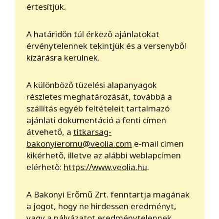
értesítjük.
A határidőn túl érkező ajánlatokat
érvénytelennek tekintjük és a versenyből
kizárásra kerülnek.
A különböző tüzelési alapanyagok
részletes meghatározását, továbbá a
szállítás egyéb feltételeit tartalmazó
ajánlati dokumentáció a fenti címen
átvehető, a
titkarsag-
bakonyieromu@veolia.com
e-mail címen
kikérhető, illetve az alábbi weblapcímen
elérhető:
https://www.veolia.hu
.
A Bakonyi Erőmű Zrt. fenntartja magának
a jogot, hogy ne hirdessen eredményt,
vagy a pályázatot eredménytelennek