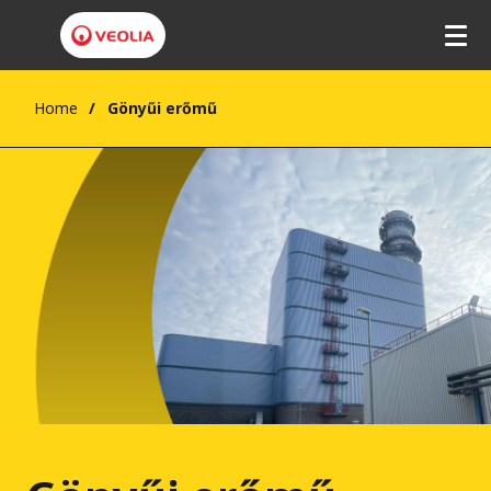
Home
Gönyűi erőmű