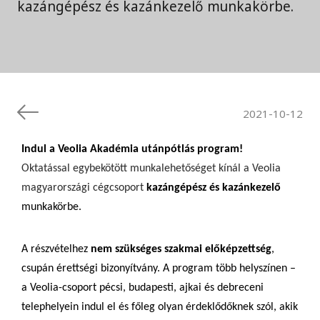
kazángépész és kazánkezelő munkakörbe.
2021-10-12
Indul a Veolia Akadémia utánpótlás program!
Oktatással egybekötött munkalehetőséget kínál a Veolia
magyarországi cégcsoport
kazángépész és kazánkezelő
munkakörbe.
A részvételhez
nem szükséges szakmai előképzettség
,
csupán érettségi bizonyítvány. A program több helyszínen –
a Veolia-csoport pécsi, budapesti, ajkai és debreceni
telephelyein indul el és főleg olyan érdeklődőknek szól, akik