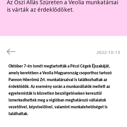
Az Őszi Állás Szüreten a Veolia munkatársai
is várták az érdeklődőket.
2022-10-13
Október 7-én ismét megtartották a Pécsi Cégek Éjszakáját,
amely keretében a Veolia Magyarország csoporthoz tartozó
Pannon Hőerőmű Zrt. munkatársaival is találkozhattak az
érdeklődők. Az esemény során a munkavállalók mellett az
egyetemisták is közvetlen beszélgetéseken keresztül
ismerkedhettek meg a régióban meghatározó vállalatok
vezetőivel, képviselőivel, valamint munkalehetőséget is
találhattak.