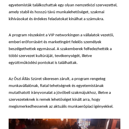
egyetemisták találkozhattak egy olyan nemzetközi szervezettel,
amely stabil és hosszú távú munkalehetőséget, szakmai
kihívásokat és érdekes feladatokat kínálhat a számukra.
A program részeként a VIP networkingen a vállalatok vezetői,
emberi erőforrásért és marketingért felelős személyek
beszélgethettek egymással. A szakemberek felfedezhették a
többi szervezet kultúráját, tevékenységét, illetve
együttműködési pontokat is találhattak.
Az Őszi Állás Szüret sikeresen zárult, a program rengeteg
munkavállalónak, fiatal tehetségnek és egyetemistának
mutathatott irányvonalat a jövőbeli szakmájukhoz, illetve a
szervezeteknek is remek lehetőséget kínált arra, hogy
megismerkedhessenek az aktuális munkaerőpiaci igényekkel.