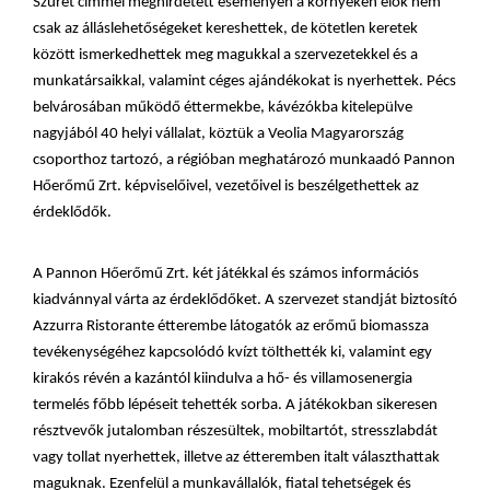
Szüret címmel meghirdetett eseményen a környéken élők nem
csak az álláslehetőségeket kereshettek, de kötetlen keretek
között ismerkedhettek meg magukkal a szervezetekkel és a
munkatársaikkal, valamint céges ajándékokat is nyerhettek. Pécs
belvárosában működő éttermekbe, kávézókba kitelepülve
nagyjából 40 helyi vállalat, köztük a Veolia Magyarország
csoporthoz tartozó, a régióban meghatározó munkaadó Pannon
Hőerőmű Zrt. képviselőivel, vezetőivel is beszélgethettek az
érdeklődők.
A Pannon Hőerőmű Zrt. két játékkal és számos információs
kiadvánnyal várta az érdeklődőket. A szervezet standját biztosító
Azzurra Ristorante étterembe látogatók az erőmű biomassza
tevékenységéhez kapcsolódó kvízt tölthették ki, valamint egy
kirakós révén a kazántól kiindulva a hő- és villamosenergia
termelés főbb lépéseit tehették sorba. A játékokban sikeresen
résztvevők jutalomban részesültek, mobiltartót, stresszlabdát
vagy tollat nyerhettek, illetve az étteremben italt választhattak
maguknak. Ezenfelül a munkavállalók, fiatal tehetségek és