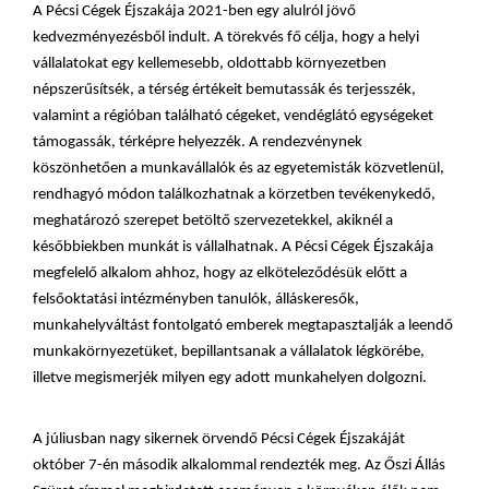
A Pécsi Cégek Éjszakája 2021-ben egy alulról jövő
kedvezményezésből indult. A törekvés fő célja, hogy a helyi
vállalatokat egy kellemesebb, oldottabb környezetben
népszerűsítsék, a térség értékeit bemutassák és terjesszék,
valamint a régióban található cégeket, vendéglátó egységeket
támogassák, térképre helyezzék. A rendezvénynek
köszönhetően a munkavállalók és az egyetemisták közvetlenül,
rendhagyó módon találkozhatnak a körzetben tevékenykedő,
meghatározó szerepet betöltő szervezetekkel, akiknél a
későbbiekben munkát is vállalhatnak. A Pécsi Cégek Éjszakája
megfelelő alkalom ahhoz, hogy az elköteleződésük előtt a
felsőoktatási intézményben tanulók, álláskeresők,
munkahelyváltást fontolgató emberek megtapasztalják a leendő
munkakörnyezetüket, bepillantsanak a vállalatok légkörébe,
illetve megismerjék milyen egy adott munkahelyen dolgozni.
A júliusban nagy sikernek örvendő Pécsi Cégek Éjszakáját
október 7-én második alkalommal rendezték meg. Az Őszi Állás