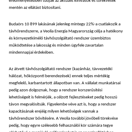
eredményesebben tudják az aktuális kihívások és törekvések
mentén az ellátást biztosítani.
Budaörs 10 899 lakásának jelenleg mintegy 22%-a csatlakozik a
távhőrendszerre, a Veolia Energia Magyarország célja a hatékony
és környezetkímélő távhőszolgáltató rendszer üzembiztos
működtetése a lakosság és minden ügyfele zavartalan
mindennapjai érdekében.
Az átvett távhőszolgáltató rendszer (kazánház, távvezetéki
hálózat, hőközponti berendezések) ennek teljes mértékig
megfelelő, karbantartott állapotban van.
A vállalat munkatársai
pedig azon dolgoznak, hogy a rendszer korszerűsítési
lehetőségeit is felmérjék, a célzott fejlesztéseket pedig hosszú
távon megvalósítsák.
Figyelembe véve azt is, hogy a rendszer
kapacitásának erejéig milyen lehetőségek vannak a
távhőrendszer bővítésére.
A Veolia további jövőbeli törekvése
pedig, hogy egyre szélesebb felhasználói kör számára tegye