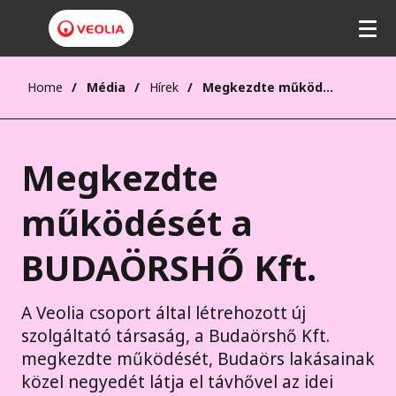
Home
Média
Hírek
Megkezdte működését a BUDAÖRSHŐ Kft.
Megkezdte
működését a
BUDAÖRSHŐ Kft.
A Veolia csoport által létrehozott új
szolgáltató társaság, a Budaörshő Kft.
megkezdte működését, Budaörs lakásainak
közel negyedét látja el távhővel az idei