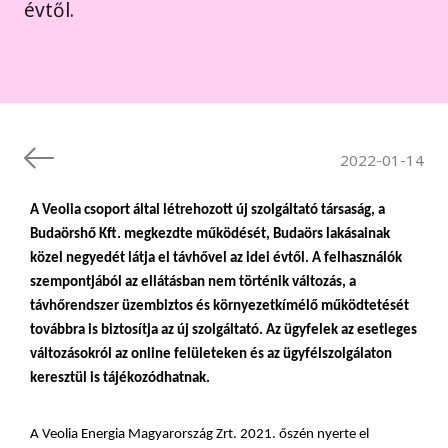
évtől.
2022-01-14
A Veolia csoport által létrehozott új szolgáltató társaság, a
Budaörshő Kft. megkezdte működését, Budaörs lakásainak
közel negyedét látja el távhővel az idei évtől. A felhasználók
szempontjából az ellátásban nem történik változás, a
távhőrendszer üzembiztos és környezetkímélő működtetését
továbbra is biztosítja az új szolgáltató. Az ügyfelek az esetleges
változásokról az online felületeken és az ügyfélszolgálaton
keresztül is tájékozódhatnak.
A Veolia Energia Magyarország Zrt. 2021. őszén nyerte el