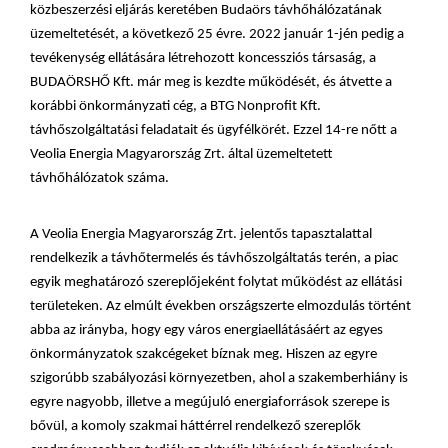
közbeszerzési eljárás keretében Budaörs távhőhálózatának
üzemeltetését, a következő 25 évre. 2022 január 1-jén pedig a
tevékenység ellátására létrehozott koncessziós társaság, a
BUDAÖRSHŐ Kft. már meg is kezdte működését, és átvette a
korábbi önkormányzati cég, a BTG Nonprofit Kft.
távhőszolgáltatási feladatait és ügyfélkörét. Ezzel 14-re nőtt a
Veolia Energia Magyarország Zrt. által üzemeltetett
távhőhálózatok száma.
A Veolia Energia Magyarország Zrt. jelentős tapasztalattal
rendelkezik a távhőtermelés és távhőszolgáltatás terén, a piac
egyik meghatározó szereplőjeként folytat működést az ellátási
területeken. Az elmúlt években országszerte elmozdulás történt
abba az irányba, hogy egy város energiaellátásáért az egyes
önkormányzatok szakcégeket bíznak meg. Hiszen az egyre
szigorúbb szabályozási környezetben, ahol a szakemberhiány is
egyre nagyobb, illetve a megújuló energiaforrások szerepe is
bővül, a komoly szakmai háttérrel rendelkező szereplők