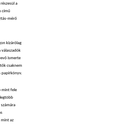
részesül a
n című
sztás-mérő
on kizárólag
a válaszadók
tvevő ismerte
öltők csaknem
s papírkönyv.
 mint fele
 legtöbb
k számára
ás
 mint az