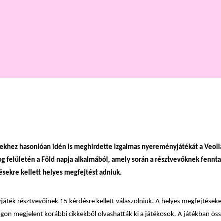
ekhez hasonlóan idén is meghirdette izgalmas nyereményjátékát a Veoli
g felületén a Föld napja alkalmából, amely során a résztvevőknek fennta
sekre kellett helyes megfejtést adniuk.
áték résztvevőinek 15 kérdésre kellett válaszolniuk. A helyes megfejtések
gon megjelent korábbi cikkekből olvashatták ki a játékosok. A játékban ös