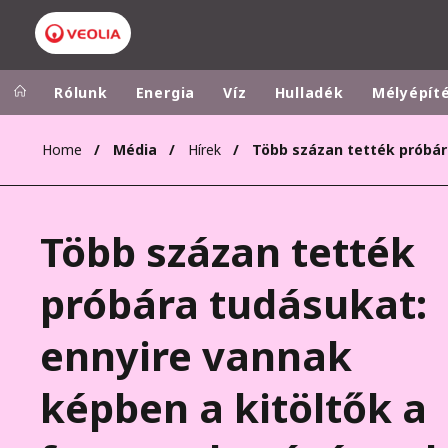
Rólunk
Energia
Víz
Hulladék
Mélyépít
Home
Média
Hírek
Veolia Group
In the wo
AFRICA - MID
VEOLIA.COM
Több százan tették
ASIA
CAMPUS
AUSTRALIA 
próbára tudásukat:
FOUNDATION
INSTITUTE
ennyire vannak
képben a kitöltők a