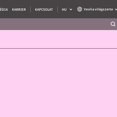
Veolia világszerte
HU
ÉDIA
KARRIER
KAPCSOLAT
Specialty Brands
AIR QUALITY
ENGINEERING & CONSULTING
HAZARDOUS WASTE EUROPE
INDUSTRIES GLOBAL SOLUTIONS
NUCLEAR SOLUTIONS
OFIS
SEDE BENELUX
VEOLIA AGRICULTURE