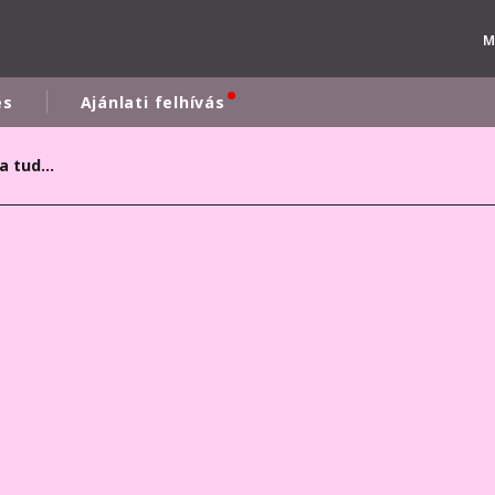
M
és
Ajánlati felhívás
Több százan tették próbára tudásukat: ennyire vannak képben a kitöltők a fenntarthatósággal
rld
DLE EAST
EUROPE
LATIN AMERICA
AND NEW ZEALAND
NORTH AMERICA