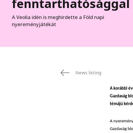
fenntarthatósággal
A Veolia idén is meghirdette a Föld napi
nyereményjátékát
News listing
A korábbi év
Gazdaság blo
témájú kérdé
A nyereményj
Gazdaság blo