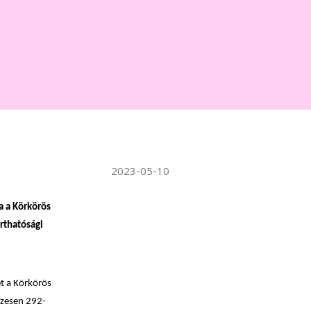
WATER TECHNOLOGIES
2023-05-10
a a Körkörös
rthatósági
et a Körkörös
szesen 292-