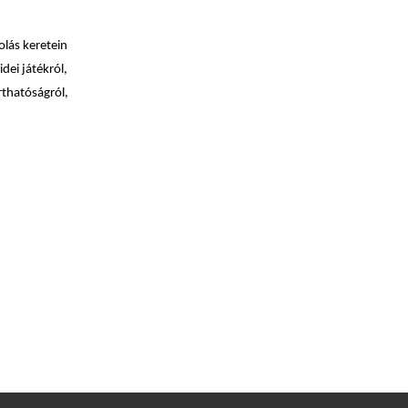
olás keretein
dei játékról,
rthatóságról,