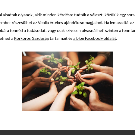
 akadtak olyanok, akik minden kérdésre tudták a választ, közülük egy sors
mber részesülhet az Veolia értékes ajándékcsomagjaiból. Ha lemaradtál az i
óbára tennéd a tudásodat, vagy csak szívesen olvasnál heti szinten a fennta
etned a
Körkörös Gazdaság
tartalmait és
a blog Facebook-oldalát
.