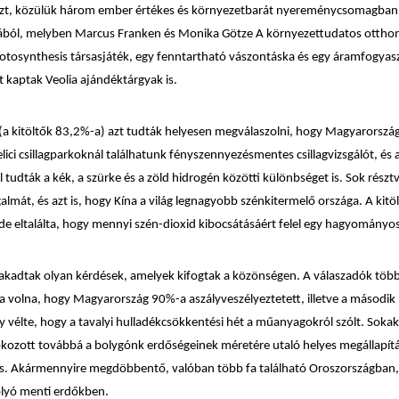
szt, közülük három ember értékes és környezetbarát nyereménycsomagban 
tából, melyben Marcus Franken és Monika Götze A környezettudatos ottho
otosynthesis társasjáték, egy fenntartható vászontáska és egy áramfogya
t kaptak Veolia ajándéktárgyak is.
(a kitöltők 83,2%-a) azt tudták helyesen megválaszolni, hogy Magyarország
elici csillagparkoknál találhatunk fényszennyezésmentes csillagvizsgálót,
és 
 tudták a kék, a szürke és a zöld hidrogén közötti különbséget is. Sok rész
galmát, és azt is, hogy Kína a világ legnagyobb szénkitermelő országa. A kit
 eltalálta, hogy mennyi szén-dioxid kibocsátásáért felel egy hagyományo
kadtak olyan kérdések, amelyek kifogtak a közönségen. A válaszadók több
 volna, hogy Magyarország 90%-a aszályveszélyeztetett, illetve a második
y vélte, hogy a tavalyi hulladékcsökkentési hét a műanyagokról szólt. Soka
kozott továbbá a bolygónk erdőségeinek méretére utaló helyes megállapít
 is. Akármennyire megdöbbentő, valóban több fa található Oroszországban,
lyó menti erdőkben.