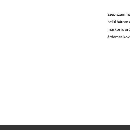
Szép számmal
belül három e
máskor is pr
érdemes köv