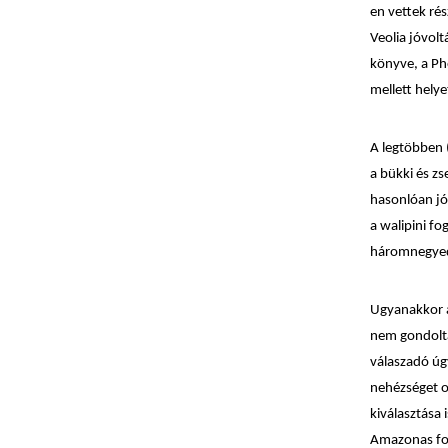
en vettek ré
Veolia jóvol
könyve, a Ph
mellett helye
A legtöbben 
a bükki és zs
hasonlóan jól
a walipini fo
háromnegyede
Ugyanakkor a
nem gondolta
válaszadó úg
nehézséget o
kiválasztása
Amazonas fo