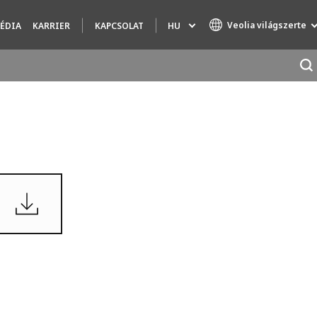
Veolia világszerte
HU
ÉDIA
KARRIER
KAPCSOLAT
Specialty Brands
AIR QUALITY
ENGINEERING & CONSULTING
HAZARDOUS WASTE EUROPE
INDUSTRIES GLOBAL SOLUTIONS
NUCLEAR SOLUTIONS
OFIS
SEDE BENELUX
VEOLIA AGRICULTURE