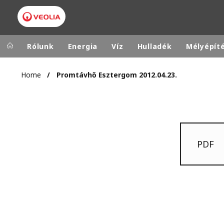
Rólunk
Energia
Víz
Hulladék
Mélyépít
Home
Promtávhő Esztergom 2012.04.23.
Veolia Group
In the wo
AFRICA - MID
VEOLIA.COM
ASIA
CAMPUS
AUSTRALIA 
PDF
FOUNDATION
INSTITUTE