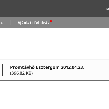
M
és
Ajánlati felhívás
rld
DLE EAST
EUROPE
LATIN AMERICA
Promtávhő Esztergom 2012.04.23.
AND NEW ZEALAND
NORTH AMERICA
(396.82 KB)