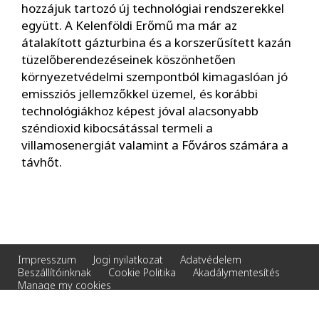
hozzájuk tartozó új technológiai rendszerekkel
együtt. A Kelenföldi Erőmű ma már az
átalakított gázturbina és a korszerűsített kazán
tüzelőberendezéseinek köszönhetően
környezetvédelmi szempontból kimagaslóan jó
emissziós jellemzőkkel üzemel, és korábbi
technológiákhoz képest jóval alacsonyabb
széndioxid kibocsátással termeli a
villamosenergiát valamint a Főváros számára a
távhőt.
Impresszum
Jogi nyilatkozat
Adatvédelem
Beszállítóinknak
Cookie Politika
Akadálymentesítés
Manage my cookies