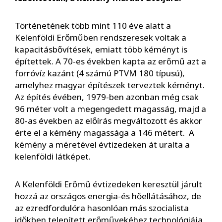
Történetének több mint 110 éve alatt a
Kelenföldi Erőműben rendszeresek voltak a
kapacitásbővítések, emiatt több kéményt is
építettek. A 70-es években kapta az erőmű azt a
forróvíz kazánt (4 számú PTVM 180 típusú),
amelyhez magyar építészek terveztek kéményt.
Az építés évében, 1979-ben azonban még csak
96 méter volt a megengedett magasság, majd a
80-as években az előírás megváltozott és akkor
érte el a kémény magassága a 146 métert. A
kémény a méretével évtizedeken át uralta a
kelenföldi látképet.
A Kelenföldi Erőmű évtizedeken keresztül járult
hozzá az országos energia-és hőellátásához, de
az ezredfordulóra hasonlóan más szocialista
időkben telepített erőművekéhez technológiája