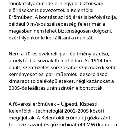
munkafolyamat idejére egyedi biztonsági
előírásokat is bevezettek a Kelenföldi
Erőműben. A bontást az időjárás is befolyásolja,
például 9 m/s-os szélsebesség felett már a
magasban nem lehet biztonságosan dolgozni,
ezért ilyenkor le kell állítani a munkát.
Nem a 70-es évekbeli ipari építmény az első,
amelytől búcsúznak Kelenföldön. Az 1914-ben
épült, széntüzelés korszakából származó kisebb
kéményeket és ipari műemléki besorolásból
kimaradt toldaléképületeket, régi kazánokat a
2005-ös leállítás után szintén elbontották.
A fővárosi erőművek – Újpesti, Kispesti,
Kelenföldi - technológiái 2002-2005 között
megújultak. A Kelenföldi Erőmű új gőzkazánt,
forróvíz kazánt és gőzturbinát (49 MW) kapott a