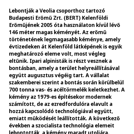
Lebontják a Veolia csoporthoz tartozó
Budapesti Erőmű Zrt. (BERT) Kelenföldi
Erőműjének 2005 óta használaton kívül lévő
146 méter magas kéményét. Az erőmű
történetének legmagasabb kéménye, amely
évtizedeken át Kelenföld látképének is egyik
meghatározó eleme volt, most végleg
eltűnik. Ipari alpinisták is részt vesznek a
bontásban, amely a terület helyreállításával
együtt augusztus végéig tart. A vállalat
szakemberei szerint a bontás során körülbelül
700 tonna vas- és acéltörmelék keletkezhet. A
kémény az 1979-es építésekor modernek
számított, de az ezredfordulóra elavult a
hozzá kapcsolódó technológiával együtt,
emiatt működését leállították. A következő
években a szocialista technológia elemeit
lebontották, a kémény maradt utoljára.