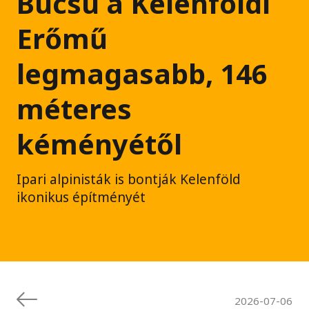
Búcsú a Kelenföldi
Erőmű
legmagasabb, 146
méteres
kéményétől
Ipari alpinisták is bontják Kelenföld
ikonikus építményét
2026-07-06