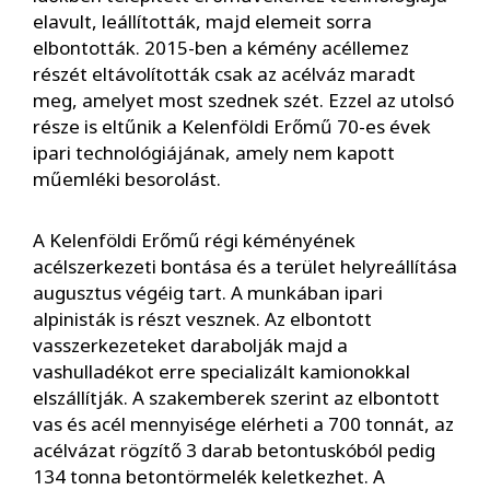
elavult, leállították, majd elemeit sorra
elbontották. 2015-ben a kémény acéllemez
részét eltávolították csak az acélváz maradt
meg, amelyet most szednek szét. Ezzel az utolsó
része is eltűnik a Kelenföldi Erőmű 70-es évek
ipari technológiájának, amely nem kapott
műemléki besorolást.
A Kelenföldi Erőmű régi kéményének
acélszerkezeti bontása és a terület helyreállítása
augusztus végéig tart. A munkában ipari
alpinisták is részt vesznek. Az elbontott
vasszerkezeteket darabolják majd a
vashulladékot erre specializált kamionokkal
elszállítják. A szakemberek szerint az elbontott
vas és acél mennyisége elérheti a 700 tonnát, az
acélvázat rögzítő 3 darab betontuskóból pedig
134 tonna betontörmelék keletkezhet. A