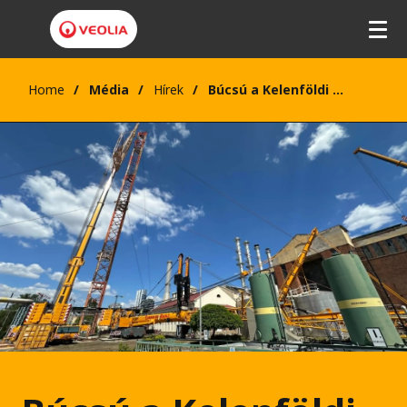
Home
Média
Hírek
Búcsú a Kelenföldi Erőmű legmagasabb, 146 méteres kéményétől