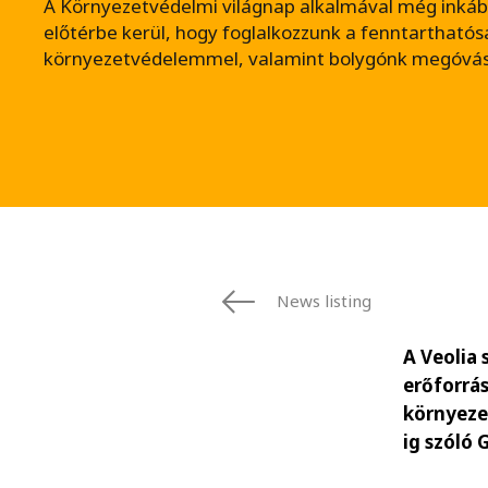
A Környezetvédelmi világnap alkalmával még inká
előtérbe kerül, hogy foglalkozzunk a fenntarthatós
környezetvédelemmel, valamint bolygónk megóvás
News listing
A Veolia 
erőforrás
környezet
ig szóló 