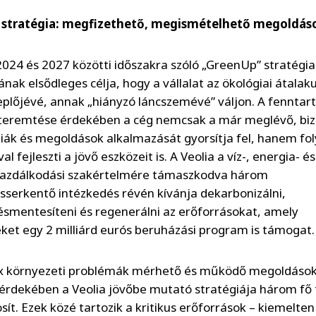
 stratégia: megfizethető, megismételhető megoldás
2024 és 2027 közötti időszakra szóló „GreenUp” stratégia
nak elsődleges célja, hogy a vállalat az ökológiai átalak
eplőjévé, annak „hiányzó láncszemévé” váljon. A fenntar
eremtése érdekében a cég nemcsak a már meglévő, biz
iák és megoldások alkalmazását gyorsítja fel, hanem f
al fejleszti a jövő eszközeit is. A Veolia a víz-, energia- és
gazdálkodási szakértelmére támaszkodva három
serkentő intézkedés révén kívánja dekarbonizálni,
smentesíteni és regenerálni az erőforrásokat, amely
ket egy 2 milliárd eurós beruházási program is támogat.
x környezeti problémák mérhető és működő megoldáso
 érdekében a Veolia jövőbe mutató stratégiája három fő 
ít. Ezek közé tartozik a kritikus erőforrások – kiemelten 