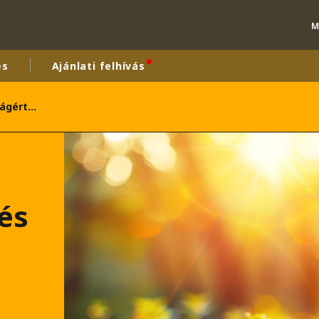
M
és
Ajánlati felhívás
Cselekvés a fenntarthatóságért és az erőforrások megőrzésért
rld
DLE EAST
EUROPE
LATIN AMERICA
AND NEW ZEALAND
NORTH AMERICA
és