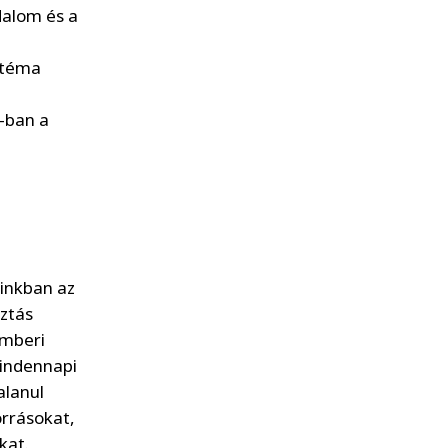
dalom és a
 téma
-ban a
ainkban az
ztás
emberi
mindennapi
alanul
orrásokat,
kat.