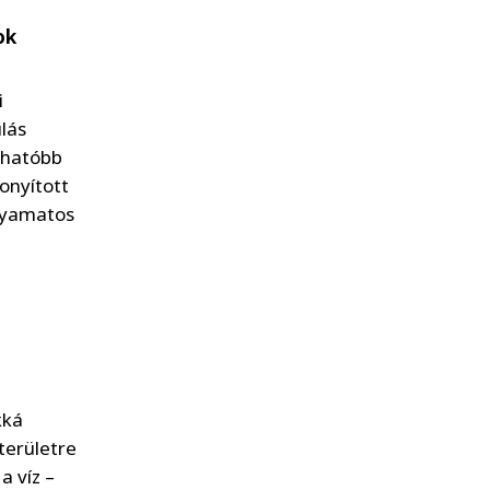
ok
i
ulás
thatóbb
onyított
olyamatos
kká
területre
a víz –