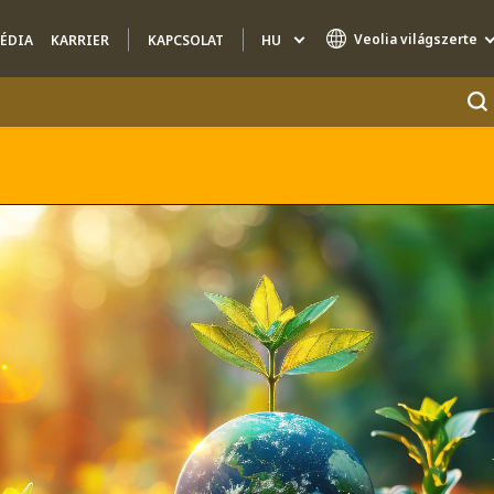
Veolia világszerte
HU
ÉDIA
KARRIER
KAPCSOLAT
Specialty Brands
AIR QUALITY
ENGINEERING & CONSULTING
HAZARDOUS WASTE EUROPE
INDUSTRIES GLOBAL SOLUTIONS
NUCLEAR SOLUTIONS
OFIS
SEDE BENELUX
VEOLIA AGRICULTURE