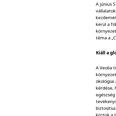
A június 
vállalato
kezdemény
kerül a f
környezet
téma a „Cl
Kiáll a g
A Veolia t
környezet
ökológiai
kérdése, 
egészség 
tevékenys
biztosíts
köztük a t