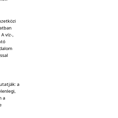
mzetközi
zatban
A víz-,
ató
adalom
ssal
utatják: a
lenlegi,
n a
e