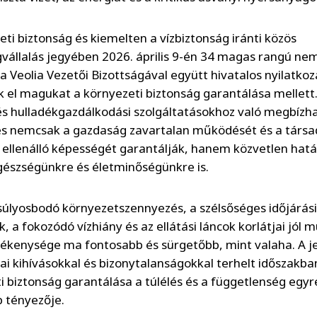
eti biztonság és kiemelten a vízbiztonság iránti közös
gvállalás jegyében 2026. április 9-én 34 magas rangú ne
 a Veolia Vezetői Bizottságával együtt hivatalos nyilatko
k el magukat a környezeti biztonság garantálása mellett. 
és hulladékgazdálkodási szolgáltatásokhoz való megbízh
és nemcsak a gazdaság zavartalan működését és a társ
i ellenálló képességét garantálják, hanem közvetlen hatá
észségünkre és életminőségünkre is.
súlyosbodó környezetszennyezés, a szélsőséges időjárási
, a fokozódó vízhiány és az ellátási láncok korlátjai jól m
vékenysége ma fontosabb és sürgetőbb, mint valaha. A je
kai kihívásokkal és bizonytalanságokkal terhelt időszakba
i biztonság garantálása a túlélés és a függetlenség egyr
 tényezője.