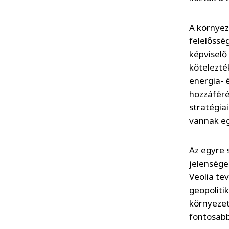
A környez
felelőssé
képviselő
kötelezté
energia- 
hozzáfér
stratégia
vannak eg
Az egyre 
jelenségek
Veolia te
geopoliti
környezet
fontosabb