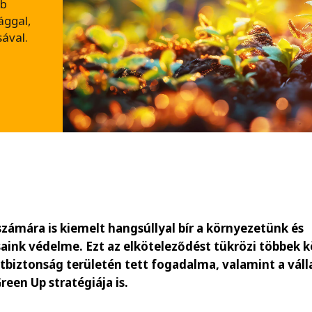
bb
ággal,
ával.
számára is kiemelt hangsúllyal bír a környezetünk és
aink védelme. Ezt az elköteleződést tükrözi többek k
biztonság területén tett fogadalma, valamint a váll
Green Up stratégiája is.