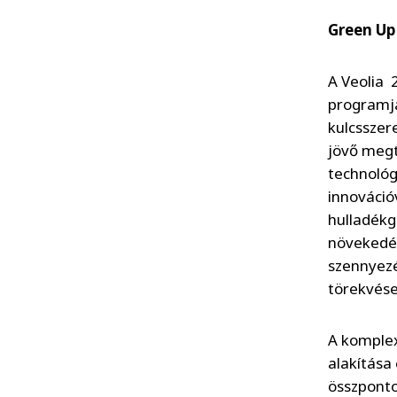
Green Up
A Veolia 
programjá
kulcsszer
jövő megt
technológ
innovációv
hulladék
növekedés
szennyezé
törekvése
A komple
alakítása
összpontos