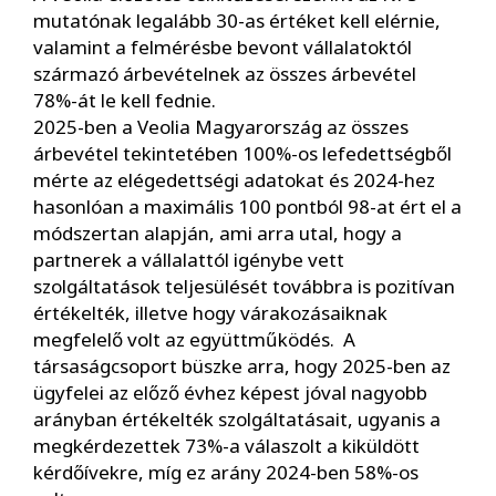
mutatónak legalább 30-as értéket kell elérnie,
valamint a felmérésbe bevont vállalatoktól
származó árbevételnek az összes árbevétel
78%-át le kell fednie.
2025-ben a Veolia Magyarország az összes
árbevétel tekintetében 100%-os lefedettségből
mérte az elégedettségi adatokat és 2024-hez
hasonlóan a maximális 100 pontból 98-at ért el a
módszertan alapján, ami arra utal, hogy a
partnerek a vállalattól igénybe vett
szolgáltatások teljesülését továbbra is pozitívan
értékelték, illetve hogy várakozásaiknak
megfelelő volt az együttműködés. A
társaságcsoport büszke arra, hogy 2025-ben az
ügyfelei az előző évhez képest jóval nagyobb
arányban értékelték szolgáltatásait, ugyanis a
megkérdezettek 73%-a válaszolt a kiküldött
kérdőívekre, míg ez arány 2024-ben 58%-os