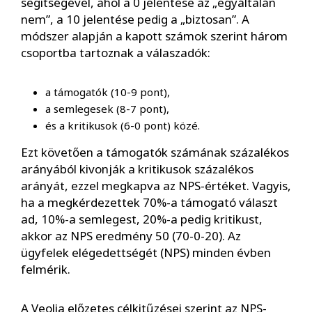
segítségével, ahol a 0 jelentése az „egyáltalán
nem”, a 10 jelentése pedig a „biztosan”. A
módszer alapján a kapott számok szerint három
csoportba tartoznak a válaszadók:
a támogatók (10-9 pont),
a semlegesek (8-7 pont),
és a kritikusok (6-0 pont) közé.
Ezt követően a támogatók számának százalékos
arányából kivonják a kritikusok százalékos
arányát, ezzel megkapva az NPS-értéket. Vagyis,
ha a megkérdezettek 70%-a támogató választ
ad, 10%-a semlegest, 20%-a pedig kritikust,
akkor az NPS eredmény 50 (70-0-20). Az
ügyfelek elégedettségét (NPS) minden évben
felmérik.
A Veolia előzetes célkitűzései szerint az NPS-