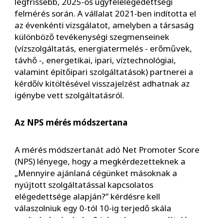
legfrissebb, 2025-ös ügyfélelégedettségi
felmérés során. A vállalat 2021-ben indította el
az évenkénti vizsgálatot, amelyben a társaság
különböző tevékenységi szegmenseinek
(vízszolgáltatás, energiatermelés - erőművek,
távhő -, energetikai, ipari, víztechnológiai,
valamint építőipari szolgáltatások) partnerei a
kérdőív kitöltésével visszajelzést adhatnak az
igénybe vett szolgáltatásról.
Az NPS mérés módszertana
A mérés módszertanát adó Net Promoter Score
(NPS) lényege, hogy a megkérdezetteknek a
„Mennyire ajánlaná cégünket másoknak a
nyújtott szolgáltatással kapcsolatos
elégedettsége alapján?” kérdésre kell
válaszolniuk egy 0-tól 10-ig terjedő skála