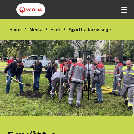
Home
Média
Hírek
Együtt a közösségekért