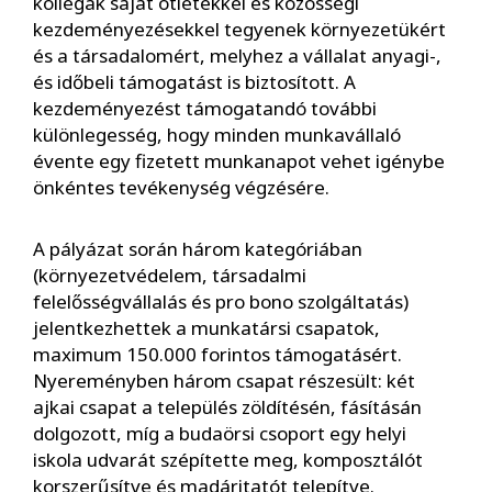
kollégák saját ötletekkel és közösségi
kezdeményezésekkel tegyenek környezetükért
és a társadalomért, melyhez a vállalat anyagi-,
és időbeli támogatást is biztosított. A
kezdeményezést támogatandó további
különlegesség, hogy minden munkavállaló
évente egy fizetett munkanapot vehet igénybe
önkéntes tevékenység végzésére.
A pályázat során három kategóriában
(környezetvédelem, társadalmi
felelősségvállalás és pro bono szolgáltatás)
jelentkezhettek a munkatársi csapatok,
maximum 150.000 forintos támogatásért.
Nyereményben három csapat részesült: két
ajkai csapat a település zöldítésén, fásításán
dolgozott, míg a budaörsi csoport egy helyi
iskola udvarát szépítette meg, komposztálót
korszerűsítve és madáritatót telepítve.