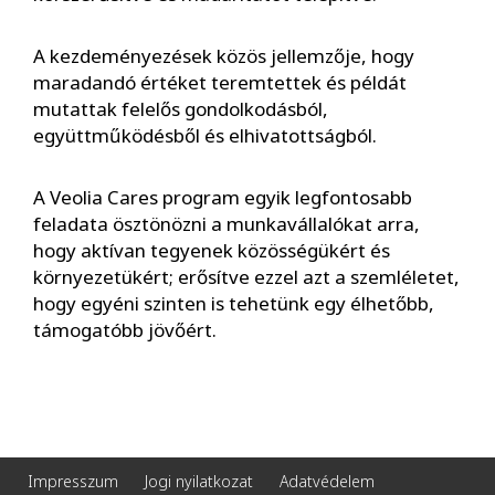
A kezdeményezések közös jellemzője, hogy
maradandó értéket teremtettek és példát
mutattak felelős gondolkodásból,
együttműködésből és elhivatottságból.
A Veolia Cares program egyik legfontosabb
feladata ösztönözni a munkavállalókat arra,
hogy aktívan tegyenek közösségükért és
környezetükért; erősítve ezzel azt a szemléletet,
hogy egyéni szinten is tehetünk egy élhetőbb,
támogatóbb jövőért.
Impresszum
Jogi nyilatkozat
Adatvédelem