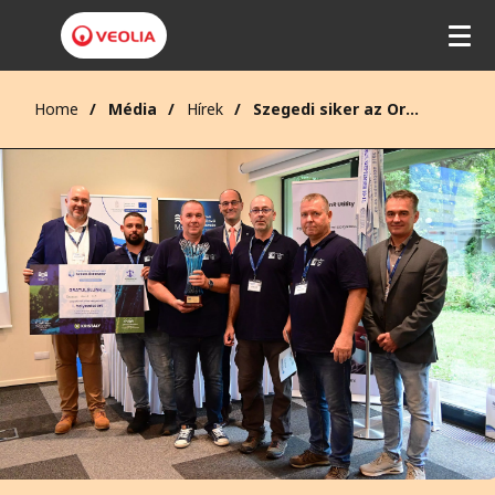
Home
Média
Hírek
Szegedi siker az Országos Víziközmű Szerelőversenyen