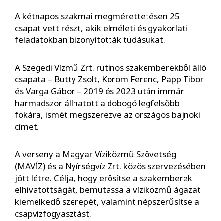
A kétnapos szakmai megmérettetésen 25
csapat vett részt, akik elméleti és gyakorlati
feladatokban bizonyították tudásukat.
A Szegedi Vízmű Zrt. rutinos szakemberekből álló
csapata – Butty Zsolt, Korom Ferenc, Papp Tibor
és Varga Gábor – 2019 és 2023 után immár
harmadszor állhatott a dobogó legfelsőbb
fokára, ismét megszerezve az országos bajnoki
címet.
A verseny a Magyar Víziközmű Szövetség
(MAVÍZ) és a Nyírségvíz Zrt. közös szervezésében
jött létre. Célja, hogy erősítse a szakemberek
elhivatottságát, bemutassa a víziközmű ágazat
kiemelkedő szerepét, valamint népszerűsítse a
csapvízfogyasztást.