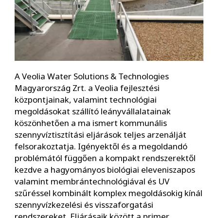
A Veolia Water Solutions & Technologies
Magyarország Zrt. a Veolia fejlesztési
központjainak, valamint technológiai
megoldásokat szállító leányvállalatainak
köszönhetően a ma ismert kommunális
szennyvíztisztítási eljárások teljes arzenálját
felsorakoztatja. Igényektől és a megoldandó
problémától függően a kompakt rendszerektől
kezdve a hagyományos biológiai eleveniszapos
valamint membrántechnológiával és UV
szűréssel kombinált komplex megoldásokig kínál
szennyvízkezelési és visszaforgatási
rendszereket. Eljárásaik között a primer