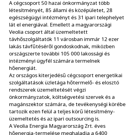
A cégcsoport 50 hazai önkormányzat több
létesítményét, 85 állami és középületet, 28
egészségügyi intézményt és 31 ipari telephelyet
lát el energiával. Emellett a magyarországi
Veolia csoport által üzemeltetett
távhőszolgáltatók 11 városban immár 12 ezer
lakás távfűtéséről gondoskodnak, miközben
országszerte további 105 000 lakossági és
intézményi ügyfél számára termelnek
hőenergiát.
Az országos kiterjedésű cégcsoport energetikai
szolgáltatások üzletága hőtermelő- és elosztó
rendszerek üzemeltetését végzi
önkormányzatok, költségvetési szervek és a
magánszektor számára, de tevékenységi körébe
tartozik ezen felül a teljes körű létesítmény-
üzemeltetés és az ipari outsourcing is.
A Veolia Energia Magyarország Zrt. éves
hőenergia-termelése meghaladja a 6400