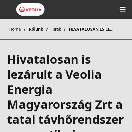
Home
Rólunk
Hírek
​HIVATALOSAN IS LEZÁRULT A VEOLIA ENERGIA MAGYARORSZÁG ZRT A TATAI TÁVHŐRENDSZER ENERGETIKAI KORSZERŰSÍTÉSÉT TÁMOGATÓ PROJEKTJE
​Hivatalosan is
lezárult a Veolia
Energia
Magyarország Zrt a
tatai távhőrendszer