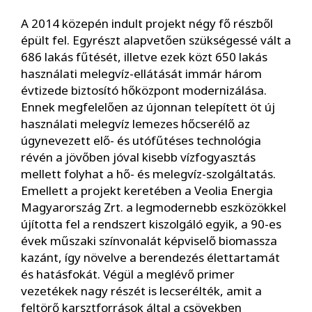
A 2014 közepén indult projekt négy fő részből
épült fel. Egyrészt alapvetően szükségessé vált a
686 lakás fűtését, illetve ezek közt 650 lakás
használati melegvíz-ellátását immár három
évtizede biztosító hőközpont modernizálása.
Ennek megfelelően az újonnan telepített öt új
használati melegvíz lemezes hőcserélő az
úgynevezett elő- és utófűtéses technológia
révén a jövőben jóval kisebb vízfogyasztás
mellett folyhat a hő- és melegvíz-szolgáltatás.
Emellett a projekt keretében a Veolia Energia
Magyarország Zrt. a legmodernebb eszközökkel
újította fel a rendszert kiszolgáló egyik, a 90-es
évek műszaki színvonalát képviselő biomassza
kazánt, így növelve a berendezés élettartamát
és hatásfokát. Végül a meglévő primer
vezetékek nagy részét is lecserélték, amit a
feltörő karsztforrások által a csövekben