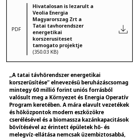
Hivatalosan is lezarult a
Veolia Energia
Magyarorszag Zrt a
Tatai tavhorendszer
PDF
energetikai
korszerusiteset
tamogato projektje
(350.03 KB)
„A tatai távhőrendszer energetikai
korszerűsítése” elnevezésű beruházáscsomag
mintegy 60 millió forint uniós forrásból
valósult meg a Környezet és Energia Operatív
Program keretében. A mára elavult vezetékek
és hőközpontok modern eszközökre
cserélésével és a biomassza kazánkapacitások
bővítésével az érintett épületek hő- és
melegvíz-ellátása nemcsak üzembiztosabbá,