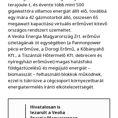
terajoule-t, és évente több mint 500
gigawattóra villamos energiát állít elő, továbbá
egy mára 42 gázmotorból álló, összesen 65
megawatt kapacitású virtuális erőművet kitevő
országos rendszert üzemeltet.
A Veolia Energia Magyarország Zrt. erőművi
üzletágának öt egységében (a Pannonpower
pécsi erőműve, a Dorogi Erőmű, a Kőbányahő
Kft., a Tiszántúli Hőtermelő Kft. debreceni és
nyíregyházi erőművei) magas hatásfokú
földgáztüzelésű és megújuló energiát –
biomasszát – felhasználó blokkok működnek,
ezzel is tükrözve a cégcsoport környezetbarát
energiatermelés iránti elkötelezettségét.
Hivatalosan is
lezarult a Veolia