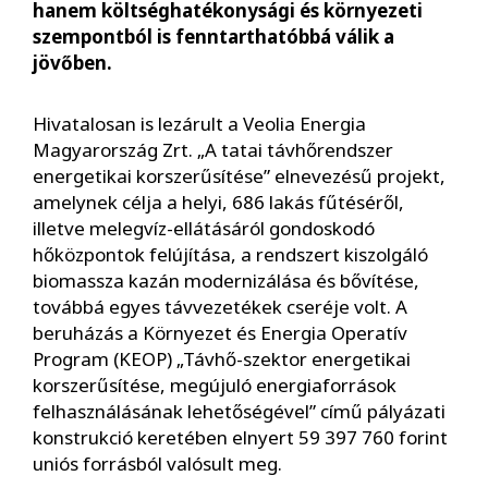
hanem költséghatékonysági és környezeti
szempontból is fenntarthatóbbá válik a
jövőben.
Hivatalosan is lezárult a Veolia Energia
Magyarország Zrt. „A tatai távhőrendszer
energetikai korszerűsítése” elnevezésű projekt,
amelynek célja a helyi, 686 lakás fűtéséről,
illetve melegvíz-ellátásáról gondoskodó
hőközpontok felújítása, a rendszert kiszolgáló
biomassza kazán modernizálása és bővítése,
továbbá egyes távvezetékek cseréje volt. A
beruházás a Környezet és Energia Operatív
Program (KEOP) „Távhő-szektor energetikai
korszerűsítése, megújuló energiaforrások
felhasználásának lehetőségével” című pályázati
konstrukció keretében elnyert 59 397 760 forint
uniós forrásból valósult meg.